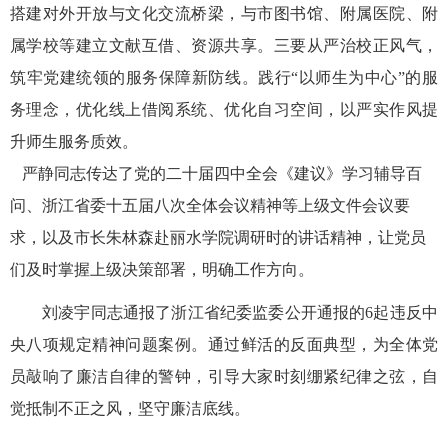
搭建对外开放与文化交流桥梁，
与市图书馆、附属医院、附
属学校等
建立文献互借、资源共享。
三要从严治校正风气，
筑牢党建统领的服务保障新防线。
践行“以师生为中心”的服
务理念，
优化线上借阅系统、优化自习空间，以严实作风提
升师生服务质效。
严静同志传达了党的二十届四中全会《建议》学习辅导百
问、浙江省委十五届八次全体会议精神等上级文件会议要
求，以及市长朱林森赴丽水学院调研时的讲话精神，让党员
们及时掌握上级决策部署，明确工作方向。
刘凌宇同志通报了浙江省纪委监委公开通报的6起违反中
央八项规定精神问题案例。通过鲜活的反面典型，为全体党
员敲响了廉洁自律的警钟，引导大家时刻绷紧纪律之弦，自
觉抵制不正之风，坚守廉洁底线。