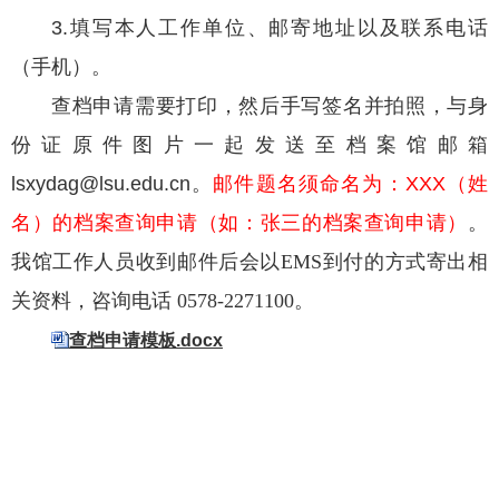
3.
填写本人工作单位、
邮寄地址
以
及联系电话
（手机）。
查档申请需要打印，然后手写签名并拍照，与
身
份证原件图片一起
发送至
档案馆
邮箱
lsxydag
@
lsu.edu.cn
。
邮件
题名
须命名为：
XXX
（姓
名）的档案查询申请（如：张三的档案查询申请）
。
我馆工作人员收到邮件后会
以
EMS
到付的方式寄出相
关资料
，咨询电话 0578-2271100
。
查档申请模板.docx