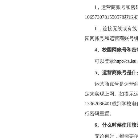
I
，运营商账号和密
1065730781550578
获取
II
，连接无线或有线
园网账号和运营商账号
4
、校园网账号和密
可以登录
http://ca.ls
5
、运营商账号是什
运营商账号是运营
定来实现上网。如提示
13362086401
或到学校电
行密码重置。
6
、什么时候使用校
无论何时，都需要