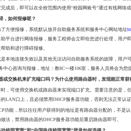
定完成后，即可以在全校范围内使用
“
校园网账号
”
通过有线网络
碍，如何报修呢？
为了方便报修，系统默认放开自助服务系统和服务中心网站地址
ht
自助平台进行网络报修，服务工程师会立即给您进行处理，用户
取帮助和进行障碍报修。
或是本地连接失效以及其他无法访问自助服务系统的故障，用户
务中心咨询与报修，地址：教
8C一楼106室
，服务人员将会为您
器或交换机来扩充端口吗？为什么使用路由器时，发现能正常获
够时，可使用交换机或路由器来实现端口扩充。需要注意的是，
器的
LAN
口上，且必须禁用
DHCP
服务器功能，否则无法正常认
CP
功能，所以往往用户获得到的地址是有路由器分配的，不是认
的做法，禁用路由器的
DHCP
服务器功能后重启路由器即可。
移动校园宽带
”
和
“
中国电信校园宽带
”
登录如何选择？