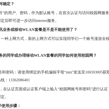
何确定？
号
”
的用户、密码，作为默认账号，在首次认证与访问校园网服
绑定后即可进一步访问
internet
服务。
讯业务或移动
WLAN
套餐是不是不能使用了？
了一种上网方式，新的上网方式可以实现同学们一个账号漫游全
。
务的同学或办理移动
WLAN
套餐的同学如何使用校园网？
：
号和密码：请使用绑定的手机编辑字母
“mm”
发送至
106593005
获
热线：
13362086401
，在认证页面或认证客户端上输入
“
校园网账号和密码
”
进行认证
绑定。
学使用步骤：