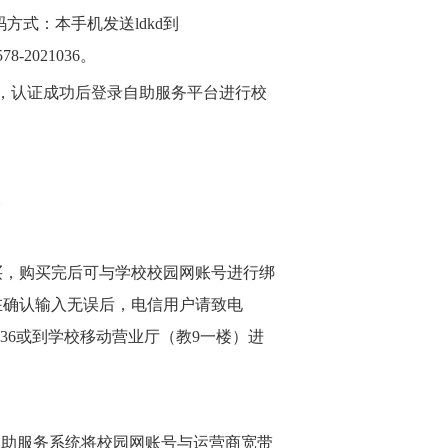
码方式：本手机发送
ldkd
到
578-2021036
。
，认证成功后登录自助服务平台进行校
。
买，购买完后可与学校校园网账号进行绑
在确认输入无误后，电信用户请致电
036
或到学校移动营业厅（教
9
一楼）进
自助服务系统将校园网账号与运营商宽带