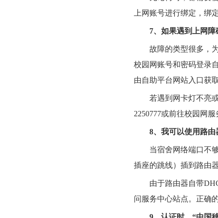
上网账号进行绑定，绑
7
、如果遇到上网障
故障的类型很多，
校园网账号和密码登录
由自助平台网站入口获
若遇到网卡灯不亮
2250777
或前往校园网服
8
、我可以使用路由
当宿舍网络端口不
插座的跳线）插到路由
由于路由器自带
DH
问服务中心站点。正确
9
、认证时，
“
中国