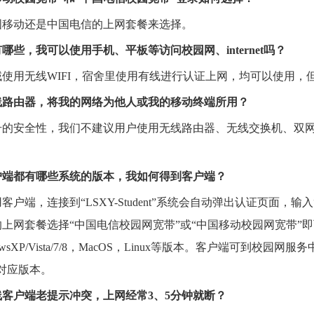
国移动还是中国电信的上网套餐来选择。
有哪些，我可以使用手机、平板等访问校园网、
internet
吗？
域使用无线
WIFI
，宿舍里使用有线进行认证上网，均可以使用，
线路由器，将我的网络为他人或我的移动终端所用？
号的安全性，我们不建议用户使用无线路由器、无线交换机、双
户端都有哪些系统的版本，我如何得到客户端？
用客户端，连接到
“LSXY-Student”
系统会自动弹出认证页面，输入
的上网套餐选择
“
中国电信校园网宽带
”
或
“
中国移动校园网宽带
”
即
sXP/Vista/7/8
，
MacOS
，
Linux
等版本。客户端可到校园网服务
对应版本。
线客户端老提示冲突，上网经常
3
、
5
分钟就断？