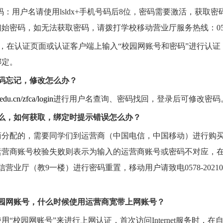
码：用户名请使用
lsldx+
手机号码后
8
位，密码需要激活，获取密
初始密码，如无法获取密码，请拨打学校移动营业厅服务热线：
0
，在认证页面或认证客户端上输入
“
校园网账号和密码
”
进行认证
绑定。
码忘记，修改怎么办？
u.edu.cn/zfca/login
进行用户名查询、密码找回，登录后可修改密码
么，如何获取，绑定时提示错误怎么办？
商分配的，需要同学们到运营商（中国电信，中国移动）进行购
运营商账号校验失败则表示为输入的运营商账号或密码不对应，
信营业厅（教
9
一楼）进行密码重置，移动用户请致电
0578-2021
园网账号，什么时候使用运营商宽带上网账号？
使用
“
校园网账号
”
来进行上网认证，首次访问
Internet
服务时，在