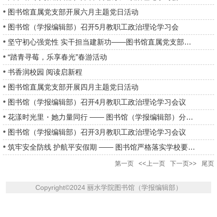
图书馆直属党支部开展六月主题党日活动
图书馆（学报编辑部）召开5月教职工政治理论学习会
坚守初心强党性 实干担当建新功——图书馆直属党支部开展五月主题...
“踏青寻莓，乐享春光”春游活动
书香润校园 阅读启新程
图书馆直属党支部开展四月主题党日活动
图书馆（学报编辑部）召开4月教职工政治理论学习会议
花漾时光里・她力量同行 —— 图书馆（学报编辑部）分工会三八节活...
图书馆（学报编辑部）召开3月教职工政治理论学习会议
筑牢安全防线 护航平安假期 —— 图书馆严格落实学校要求开展寒假...
第一页
<<上一页
下一页>>
尾页
Copyright
©
2024 丽水学院图书馆（学报编辑部）